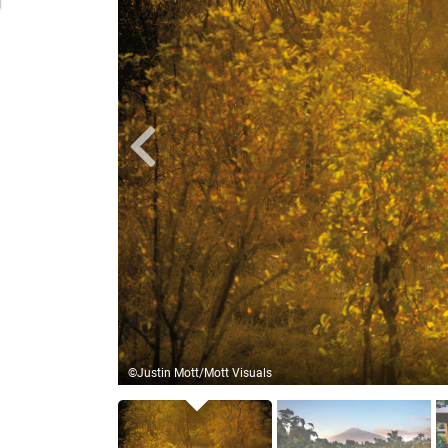
ecue im Busch
©Justin Mott/Mott Visuals