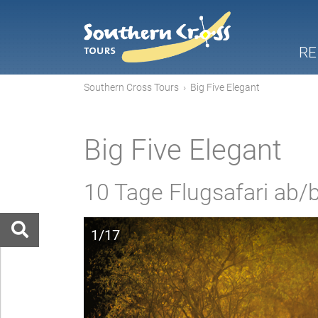
RE
Southern Cross Tours
›
Big Five Elegant
Big Five Elegant
10 Tage Flugsafari ab/b
1/17