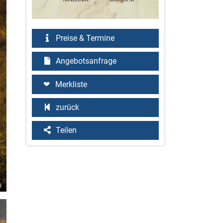
Preise & Termine
Angebotsanfrage
Merkliste
zurück
Teilen
i
©Justin Mott/Mott Visuals