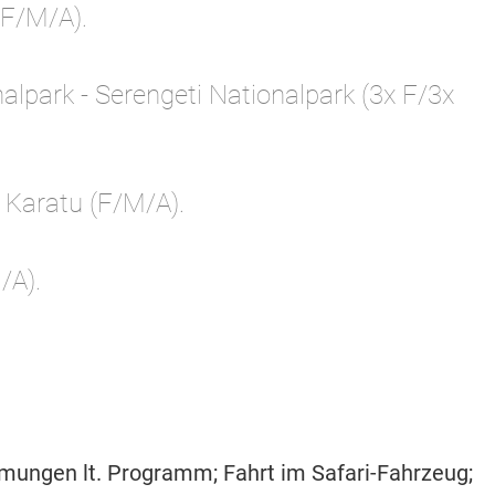
(F/M/A).
nalpark - Serengeti Nationalpark (3x F/3x
- Karatu (F/M/A).
/A).
hmungen lt. Programm; Fahrt im Safari-Fahrzeug;