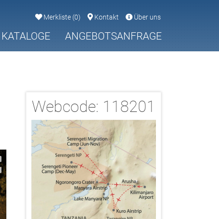
Merkliste
(
0
)
Kontakt
Über uns
KATALOGE
ANGEBOTSANFRAGE
Webcode:
118201
2/17