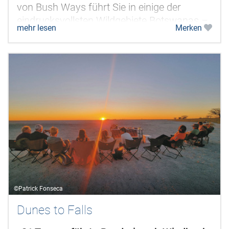
von Bush Ways führt Sie in einige der
eindrucksvollsten Wildgebiete Botswanas –
mehr lesen
Merken
darunter das abgelegene Deception...
©Patrick Fonseca
Dunes to Falls