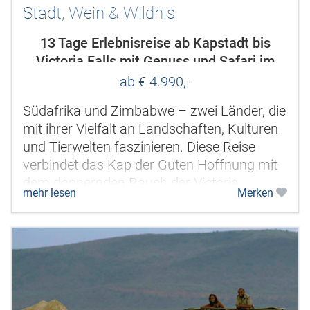
Stadt, Wein & Wildnis
13 Tage Erlebnisreise ab Kapstadt bis
Victoria Falls mit Genuss und Safari im
südlichen Afrika
ab € 4.990,-
Südafrika und Zimbabwe – zwei Länder, die
mit ihrer Vielfalt an Landschaften, Kulturen
und Tierwelten faszinieren. Diese Reise
verbindet das Kap der Guten Hoffnung mit
dem donnernden Rauch der Victoria
mehr lesen
Merken
Wasserfälle und den unberührten...