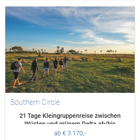
Jäger...
Southern Circle
21 Tage Kleingruppenreise zwischen
Wüsten und grünem Delta ab/bis
Livingstone
ab € 3.170,-