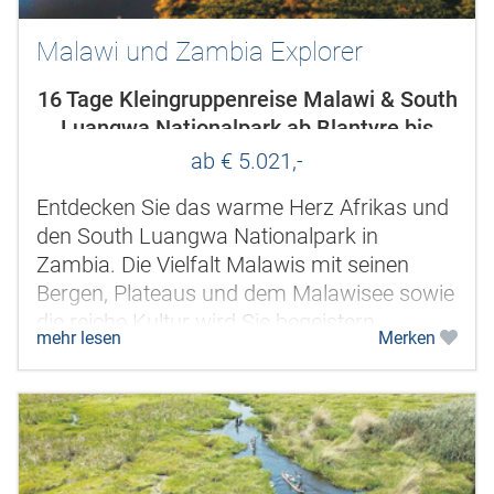
Malawi und Zambia Explorer
16 Tage Kleingruppenreise Malawi & South
Luangwa Nationalpark ab Blantyre bis
Lilongwe
ab € 5.021,-
Entdecken Sie das warme Herz Afrikas und
den South Luangwa Nationalpark in
Zambia. Die Vielfalt Malawis mit seinen
Bergen, Plateaus und dem Malawisee sowie
die reiche Kultur wird Sie begeistern.
mehr lesen
Merken
Zambia bezaubert mit großartigen...