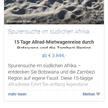
©Karawane Reisen/JR
Spurensuche im südlichen Afrika
15 Tage Allrad-Mietwagenreise durch
Botswana und die Zambezi Region
ab € 3.844,-
Spurensuche im südlichen Afrika –
entdecken Sie Botswana und die Zambezi
Region auf eigene Faust. Diese 15-tägige
Allradreise führt Sie entlang legendärer
Wasseradern wie dem Chobe, Boteti, Khwai
mehr lesen
Merken
und Okavango durch eine der...