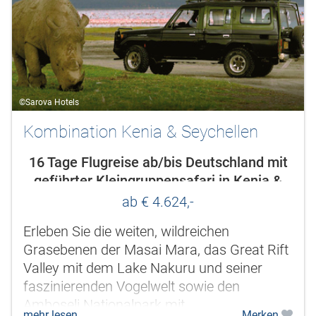
©Sarova Hotels
Kombination Kenia & Seychellen
16 Tage Flugreise ab/bis Deutschland mit
geführter Kleingruppensafari in Kenia &
Badeaufenthalt auf den Seychellen
ab € 4.624,-
Erleben Sie die weiten, wildreichen
Grasebenen der Masai Mara, das Great Rift
Valley mit dem Lake Nakuru und seiner
faszinierenden Vogelwelt sowie den
Amboseli Nationalpark mit
mehr lesen
Merken