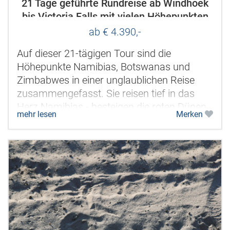
21 Tage geführte Rundreise ab Windhoek
bis Victoria Falls mit vielen Höhepunkten
des Südlichen Afrikas
ab € 4.390,-
Auf dieser 21-tägigen Tour sind die
Höhepunkte Namibias, Botswanas und
Zimbabwes in einer unglaublichen Reise
zusammengefasst. Sie reisen tief in das
Herz Namibias - besteigen die roten Dünen
mehr lesen
Merken
von Sossusvlei, erkunden die Skelettküste
in...