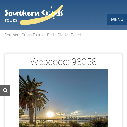
MENU
Southern Cross Tours
›
Perth Starter-Paket
Webcode:
93058