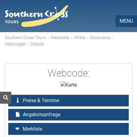
MENU
Southern Cross Tours
›
Reiseziele
›
Afrika
›
Botswana
›
Mietwagen
›
Details
Webcode:
Preise & Termine
Angebotsanfrage
Merkliste