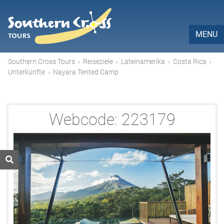
MENU
Southern Cross Tours
›
Reiseziele
›
Lateinamerika
›
Costa Rica
›
Unterkünfte
›
Nayara Tented Camp
Webcode:
223179