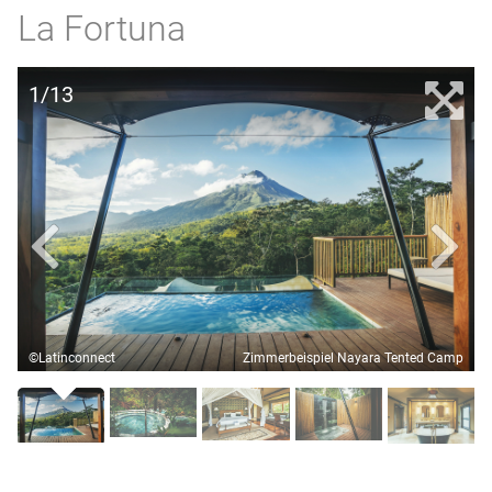
La Fortuna
1/13
©Latinconnect
Zimmerbeispiel Nayara Tented Camp