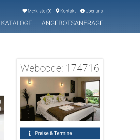
Merkliste
(
0
)
Kontakt
Über uns
KATALOGE
ANGEBOTSANFRAGE
Webcode:
174716
1/1
Preise & Termine