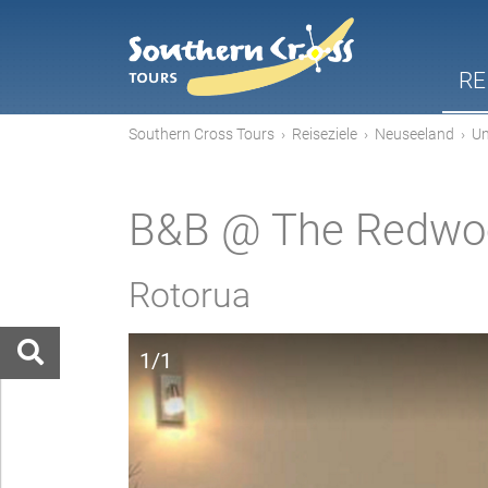
RE
Southern Cross Tours
›
Reiseziele
›
Neuseeland
›
Un
B&B @ The Redwo
Rotorua
1/1