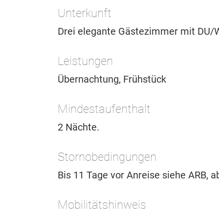
Unterkunft
Drei elegante Gästezimmer mit DU/W
Leistungen
Übernachtung, Frühstück
Mindestaufenthalt
2 Nächte.
Stornobedingungen
Bis 11 Tage vor Anreise siehe ARB, 
Mobilitätshinweis