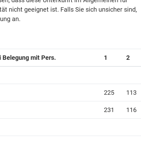
isen, dass diese Unterkunft im Allgemeinen für
t nicht geeignet ist. Falls Sie sich unsicher sind,
hung an.
ei Belegung mit Pers.
1
2
225
113
231
116