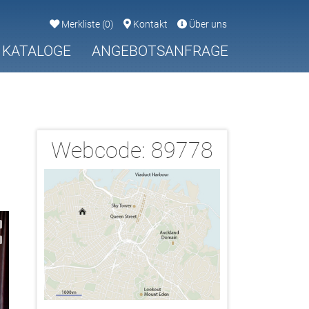
Merkliste
(
0
)
Kontakt
Über uns
KATALOGE
ANGEBOTSANFRAGE
Webcode:
89778
2/5