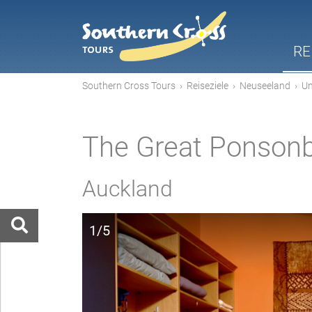
RE
Southern Cross Tours
›
Reiseziele
›
Neuseeland
›
Un
The Great Ponsonb
Auckland
1/5