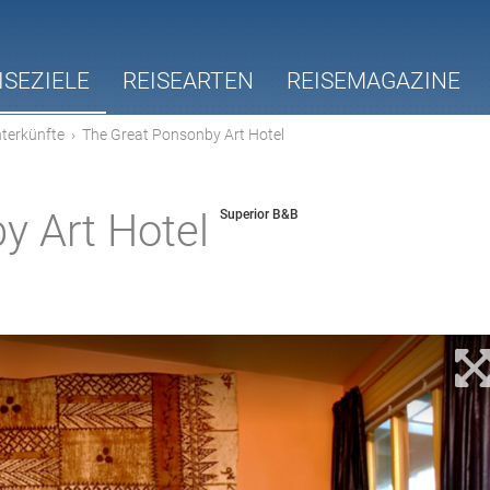
ISEZIELE
REISEARTEN
REISEMAGAZINE
terkünfte
›
The Great Ponsonby Art Hotel
y Art Hotel
Superior B&B