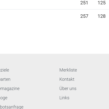
251
125
257
128
ziele
Merkliste
earten
Kontakt
emagazine
Über uns
loge
Links
botsanfrage