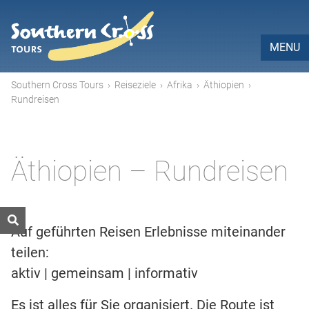
MENU
Southern Cross Tours
›
Reiseziele
›
Afrika
›
Äthiopien
›
Rundreisen
Äthiopien – Rundreisen
Auf geführten Reisen Erlebnisse miteinander
teilen:
aktiv | gemeinsam | informativ
Es ist alles für Sie organisiert. Die Route ist