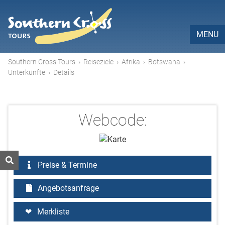
MENU
Southern Cross Tours
›
Reiseziele
›
Afrika
›
Botswana
›
Unterkünfte
›
Details
Webcode:
Preise & Termine
Angebotsanfrage
Merkliste