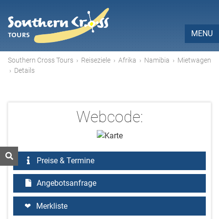
MENU
Southern Cross Tours
›
Reiseziele
›
Afrika
›
Namibia
›
Mietwagen
›
Details
Webcode:
Preise & Termine
Angebotsanfrage
Merkliste