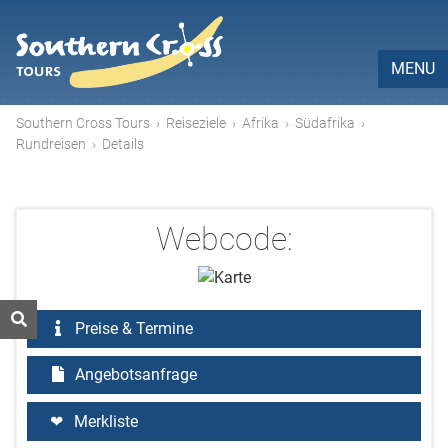
MENU
Southern Cross Tours
›
Reiseziele
›
Afrika
›
Südafrika
›
Rundreisen
›
Details
Webcode:
Preise & Termine
Angebotsanfrage
Merkliste