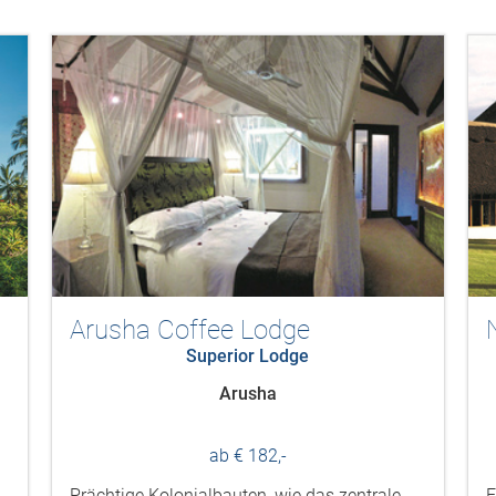
Arusha Coffee Lodge
Superior Lodge
Arusha
ab € 182,-
Prächtige Kolonialbauten, wie das zentrale
E