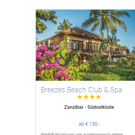
Breezes Beach Club & Spa
4.0
Zanzibar - Südostküste
ab € 130,-
Wohlfühlanlage am palmengesäumten