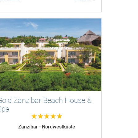
Gold Zanzibar Beach House &
Spa
5.0
Zanzibar - Nordwestküste