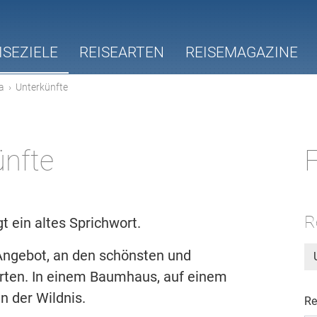
ISEZIELE
REISEARTEN
REISEMAGAZINE
a
›
Unterkünfte
ünfte
F
R
t ein altes Sprichwort.
Angebot, an den schönsten und
ten. In einem Baumhaus, auf einem
n der Wildnis.
Re