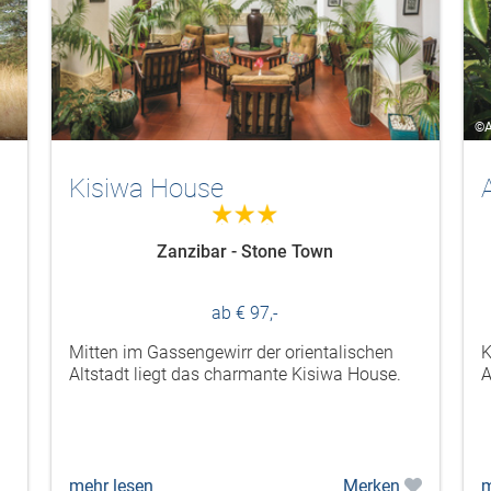
©A
Kisiwa House
3.0
Zanzibar - Stone Town
ab € 97,-
Mitten im Gassengewirr der orientalischen
K
Altstadt liegt das charmante Kisiwa House.
A
mehr lesen
Merken
m