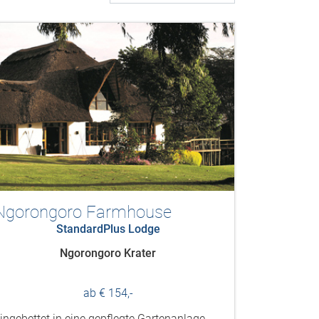
Ngorongoro Farmhouse
StandardPlus Lodge
Ngorongoro Krater
ab € 154,-
ingebettet in eine gepflegte Gartenanlage