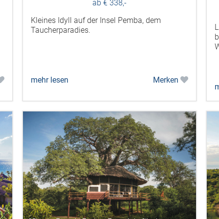
ab € 338,-
Kleines Idyll auf der Insel Pemba, dem
L
Taucherparadies.
b
W
mehr lesen
Merken
m