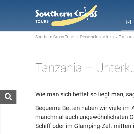
RE
Southern Cross Tours
›
Reiseziele
›
Afrika
›
Tansani
Tanzania – Unterk
Wie man sich bettet so liegt man, sag
Bequeme Betten haben wir viele im 
manchmal auch ungewöhnlichsten Or
Schiff oder im Glamping-Zelt mitten i