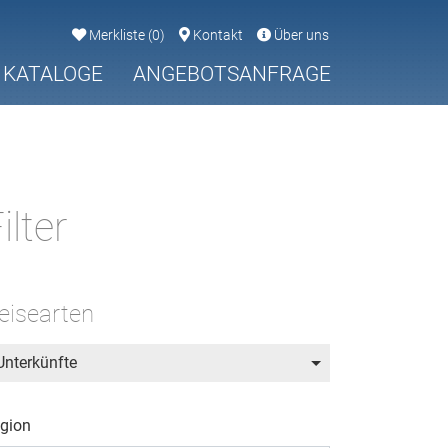
Merkliste
(
0
)
Kontakt
Über uns
KATALOGE
ANGEBOTSANFRAGE
ilter
eisearten
Unterkünfte
gion