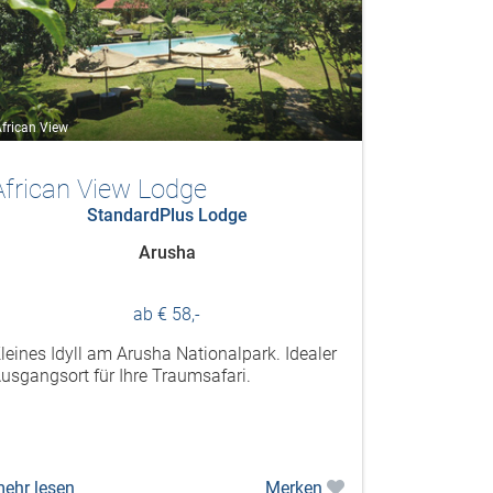
frican View
African View Lodge
StandardPlus Lodge
Arusha
ab € 58,-
leines Idyll am Arusha Nationalpark. Idealer
usgangsort für Ihre Traumsafari.
ehr lesen
Merken