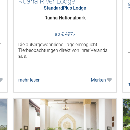
Ruaha River Lodge
StandardPlus Lodge
Ruaha Nationalpark
ab € 497,-
r
Die außergewöhnliche Lage ermöglicht
L
Tierbeobachtungen direkt von Ihrer Veranda
F
aus.
mehr lesen
Merken
m