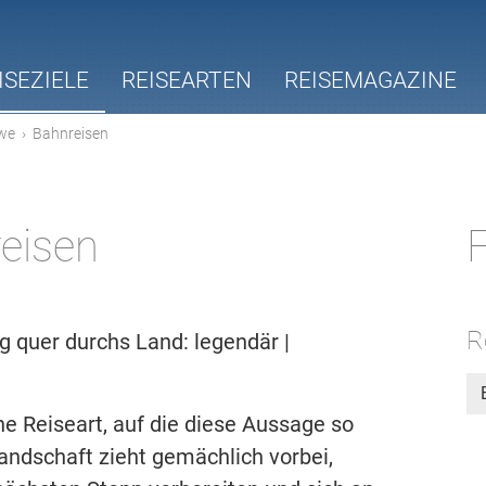
ISEZIELE
REISEARTEN
REISEMAGAZINE
we
›
Bahnreisen
eisen
F
R
 quer durchs Land: legendär |
ne Reiseart, auf die diese Aussage so
 Landschaft zieht gemächlich vorbei,