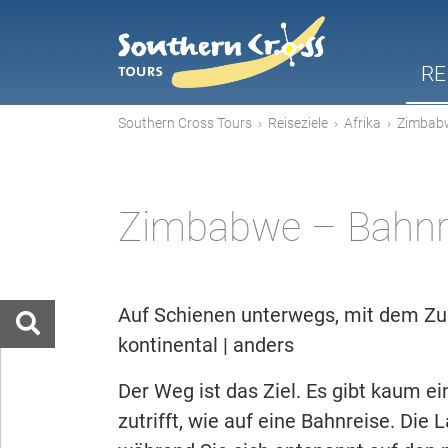
RE
Southern Cross Tours
›
Reiseziele
›
Afrika
›
Zimbab
Zimbabwe – Bahnr
Auf Schienen unterwegs, mit dem Zug
kontinental | anders
Der Weg ist das Ziel. Es gibt kaum ei
zutrifft, wie auf eine Bahnreise. Die