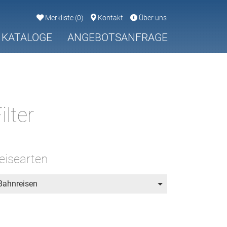
Merkliste
(
0
)
Kontakt
Über uns
KATALOGE
ANGEBOTSANFRAGE
ilter
eisearten
Bahnreisen