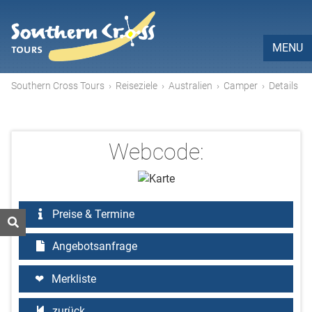
MENU
Southern Cross Tours
›
Reiseziele
›
Australien
›
Camper
›
Details
Webcode:
Preise & Termine
Angebotsanfrage
Merkliste
zurück