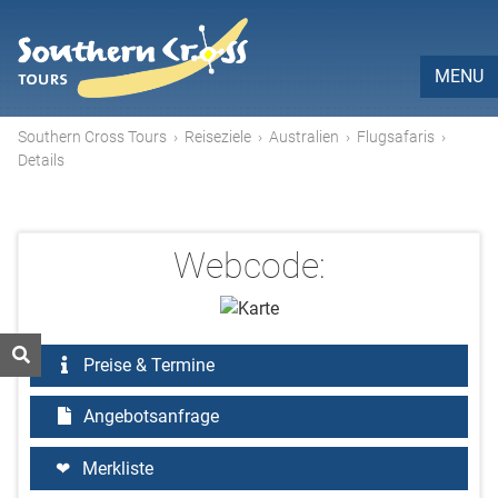
MENU
Southern Cross Tours
›
Reiseziele
›
Australien
›
Flugsafaris
›
Details
Webcode:
Preise & Termine
Angebotsanfrage
Merkliste