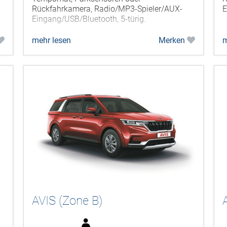
Rückfahrkamera, Radio/MP3-Spieler/AUX-
E
Eingang/USB/Bluetooth, 5-türig.
mehr lesen
Merken
m
AVIS (Zone B)