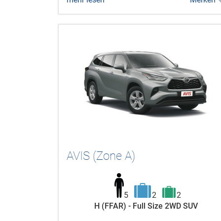
AVIS (Zone A)
5
2
2
H (FFAR) - Full Size 2WD SUV