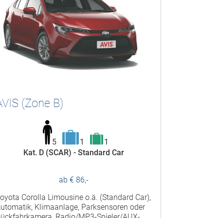
AVIS (Zone B)
5
1
1
Kat. D (SCAR) - Standard Car
ab € 86,-
oyota Corolla Limousine o.ä. (Standard Car),
utomatik, Klimaanlage, Parksensoren oder
ückfahrkamera, Radio/MP3-Spieler/AUX-