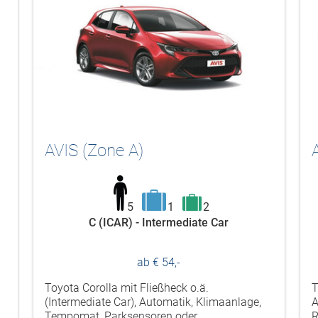
AVIS (Zone A)
5
1
2
C (ICAR) - Intermediate Car
ab € 54,-
Toyota Corolla mit Fließheck o.ä.
T
(Intermediate Car), Automatik, Klimaanlage,
A
Tempomat, Parksensoren oder
R