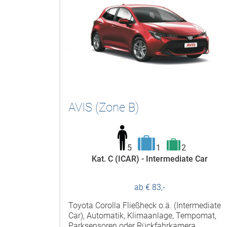
AVIS (Zone B)
5
1
2
Kat. C (ICAR) - Intermediate Car
ab € 83,-
Toyota Corolla Fließheck o.ä. (Intermediate
Car), Automatik, Klimaanlage, Tempomat,
Parksensoren oder Rückfahrkamera,