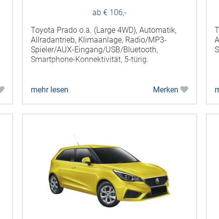
ab € 106,-
Toyota Prado o.ä. (Large 4WD), Automatik,
T
Allradantrieb, Klimaanlage, Radio/MP3-
A
Spieler/AUX-Eingang/USB/Bluetooth,
S
Smartphone-Konnektivität, 5-türig.
mehr lesen
Merken
m