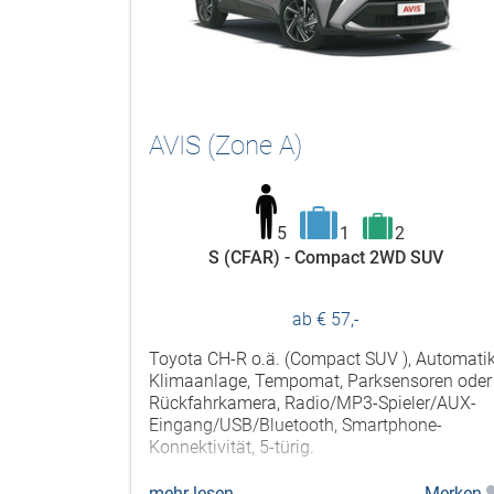
AVIS (Zone A)
5
1
2
S (CFAR) - Compact 2WD SUV
ab € 57,-
Toyota CH-R o.ä. (Compact SUV ), Automatik
Klimaanlage, Tempomat, Parksensoren oder
Rückfahrkamera, Radio/MP3-Spieler/AUX-
Eingang/USB/Bluetooth, Smartphone-
Konnektivität, 5-türig.
mehr lesen
Merken