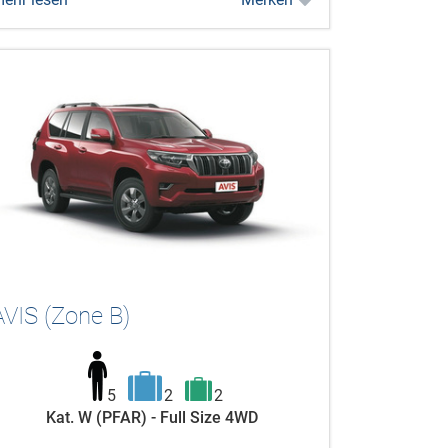
AVIS (Zone B)
5
2
2
Kat. W (PFAR) - Full Size 4WD