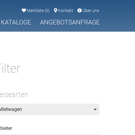
Merkliste
(
0
)
Kontakt
Über uns
KATALOGE
ANGEBOTSANFRAGE
ilter
eisearten
Mietwagen
bieter