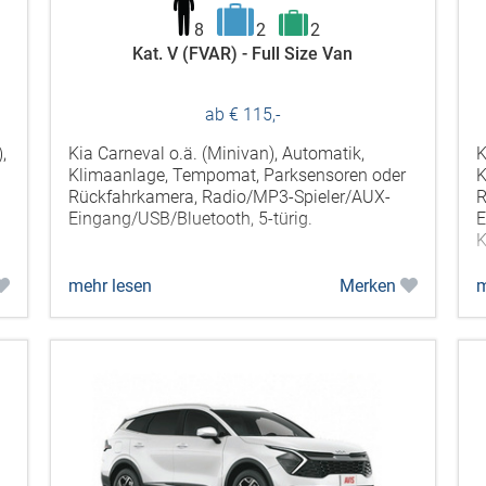
8
2
2
Kat. V (FVAR) - Full Size Van
ab € 115,-
,
Kia Carneval o.ä. (Minivan), Automatik,
K
Klimaanlage, Tempomat, Parksensoren oder
K
Rückfahrkamera, Radio/MP3-Spieler/AUX-
R
Eingang/USB/Bluetooth, 5-türig.
E
K
mehr lesen
Merken
m