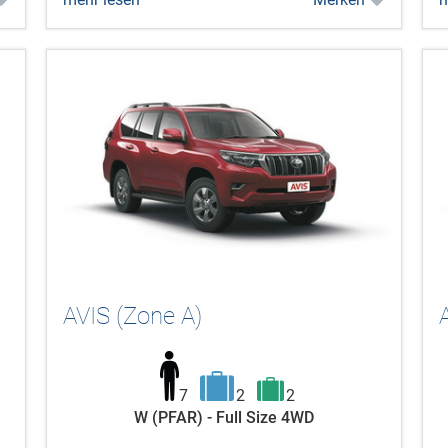
AVIS (Zone A)
7
2
2
W (PFAR) - Full Size 4WD