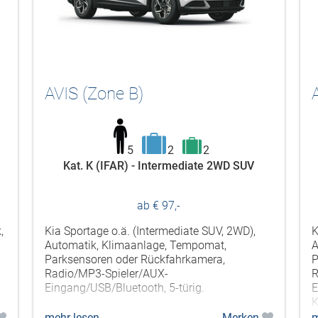
AVIS (Zone B)
5
2
2
Kat. K (IFAR) - Intermediate 2WD SUV
ab € 97,-
,
Kia Sportage o.ä. (Intermediate SUV, 2WD),
K
Automatik, Klimaanlage, Tempomat,
A
Parksensoren oder Rückfahrkamera,
P
Radio/MP3-Spieler/AUX-
R
Eingang/USB/Bluetooth, 5-türig.
E
K
mehr lesen
Merken
m