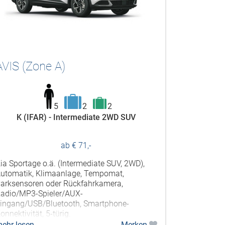
AVIS (Zone A)
5
2
2
K (IFAR) - Intermediate 2WD SUV
ab € 71,-
ia Sportage o.ä. (Intermediate SUV, 2WD),
utomatik, Klimaanlage, Tempomat,
arksensoren oder Rückfahrkamera,
adio/MP3-Spieler/AUX-
ingang/USB/Bluetooth, Smartphone-
onnektivität, 5-türig.
ehr lesen
Merken