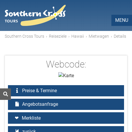
MENU
Southern Cross Tours
›
Reiseziele
›
Hawaii
›
Mietwagen
›
Details
Webcode:
Preise & Termine
Angebotsanfrage
Merkliste
zurück