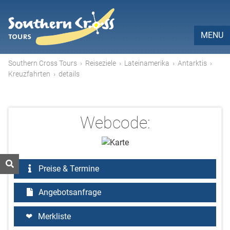
MENU
Southern Cross Tours
›
Reiseziele
›
Lateinamerika
›
Antarktis
›
Kreuzfahrten
›
details
Webcode:
Preise & Termine
Angebotsanfrage
Merkliste