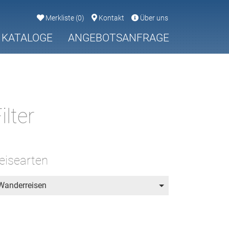
Merkliste
(
0
)
Kontakt
Über uns
KATALOGE
ANGEBOTSANFRAGE
ilter
eisearten
Wanderreisen