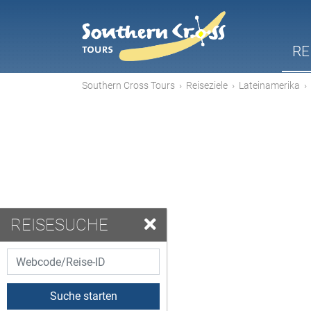
RE
Southern Cross Tours
›
Reiseziele
›
Lateinamerika
›
REISESUCHE
Suche starten