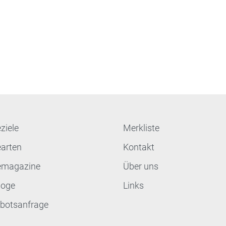
ziele
Merkliste
earten
Kontakt
emagazine
Über uns
loge
Links
botsanfrage