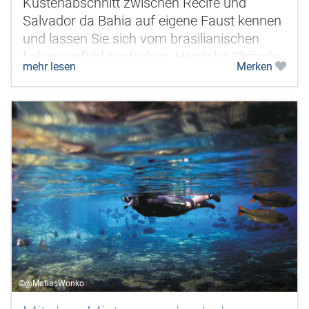
Küstenabschnitt zwischen Recife und
Salvador da Bahia auf eigene Faust kennen
und lassen Sie sich vom brasilianischen
Lebensgefühl anstecken. Herrliche Strände,
mehr lesen
Merken
glasklares Wasser, schöne Landschaften
und...
©@MatiasWonko