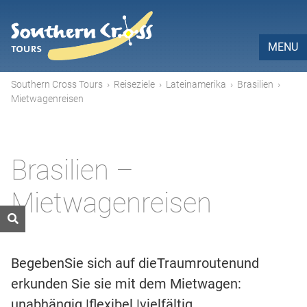
MENU
Southern Cross Tours
›
Reiseziele
›
Lateinamerika
›
Brasilien
›
Mietwagenreisen
Brasilien –
Mietwagenreisen
BegebenSie sich auf dieTraumroutenund
erkunden Sie sie mit dem Mietwagen:
unabhängig |flexibel |vielfältig