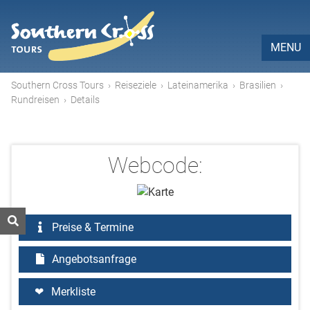
MENU
Southern Cross Tours
›
Reiseziele
›
Lateinamerika
›
Brasilien
›
Rundreisen
›
Details
Webcode:
Preise & Termine
Angebotsanfrage
Merkliste