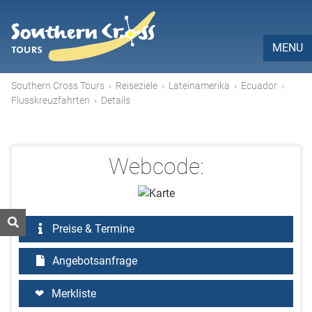
MENU
Southern Cross Tours
›
Reiseziele
›
Lateinamerika
›
Ecuador
›
Flusskreuzfahrten
›
Details
Webcode:
Preise & Termine
Angebotsanfrage
Merkliste