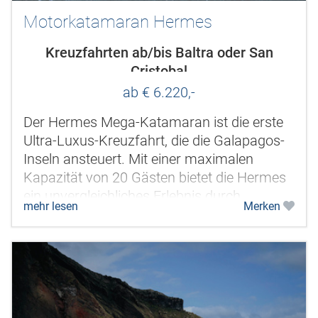
Motorkatamaran Hermes
Kreuzfahrten ab/bis Baltra oder San
Cristobal
ab € 6.220,-
Der Hermes Mega-Katamaran ist die erste
Ultra-Luxus-Kreuzfahrt, die die Galapagos-
Inseln ansteuert. Mit einer maximalen
Kapazität von 20 Gästen bietet die Hermes
ein unvergleichliches Erlebnis durch
mehr lesen
Merken
Exklusivität, hochwertige Ausstattung...