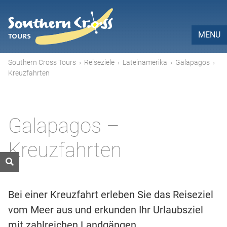
MENU
Southern Cross Tours
›
Reiseziele
›
Lateinamerika
›
Galapagos
›
Kreuzfahrten
Galapagos –
Kreuzfahrten
Bei einer Kreuzfahrt erleben Sie das Reiseziel
vom Meer aus und erkunden Ihr Urlaubsziel
mit zahlreichen Landgängen.