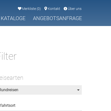
Merkliste
(
0
)
Kontakt
Über uns
KATALOGE
ANGEBOTSANFRAGE
ilter
eisearten
Rundreisen
fahrtsort