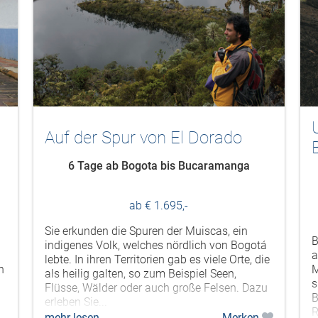
Auf der Spur von El Dorado
6 Tage ab Bogota bis Bucaramanga
ab € 1.695,-
Sie erkunden die Spuren der Muiscas, ein
B
indigenes Volk, welches nördlich von Bogotá
a
lebte. In ihren Territorien gab es viele Orte, die
n
M
als heilig galten, so zum Beispiel Seen,
s
Flüsse, Wälder oder auch große Felsen. Dazu
B
erleben Sie...
R
mehr lesen
Merken