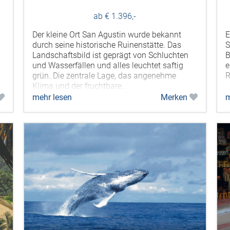
ab € 1.396,-
Der kleine Ort San Agustin wurde bekannt
E
durch seine historische Ruinenstätte. Das
S
Landschaftsbild ist geprägt von Schluchten
B
und Wasserfällen und alles leuchtet saftig
e
grün. Die zentrale Lage, das angenehme
R
Klima und der fruchtbare...
mehr lesen
Merken
m