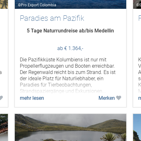
©Pro Export Colombia
©S
Paradies am Pazifik
5 Tage Naturrundreise ab/bis Medellin
ab € 1.364,-
Die Pazifikküste Kolumbiens ist nur mit
K
Propellerflugzeugen und Booten erreichbar.
V
a
Der Regenwald reicht bis zum Strand. Es ist
A
der ideale Platz für Naturliebhaber, ein
s
Paradies für Tierbeobachtungen,
K
Strandspaziergänge und Exkursionen...
M
mehr lesen
Merken
m