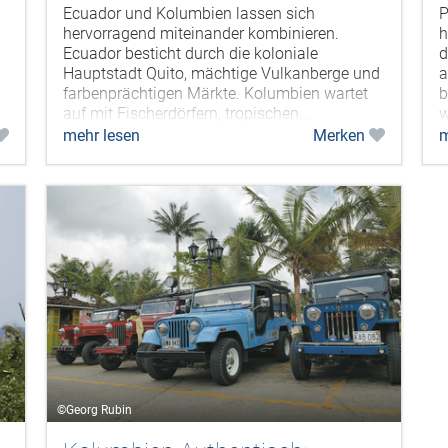
Ecuador und Kolumbien lassen sich
P
hervorragend miteinander kombinieren.
h
Ecuador besticht durch die koloniale
d
Hauptstadt Quito, mächtige Vulkanberge und
a
farbenprächtigen Märkte. Kolumbien wartet
b
auf mit Fischerdörfern, tropischen...
w
mehr lesen
Merken
m
©Georg Rubin