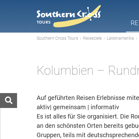
RE
Southern Cross Tours
›
Reiseziele
›
Lateinamerika
›
Kolumbien – Rundr
Auf geführten Reisen Erlebnisse mite
aktiv| gemeinsam | informativ
Es ist alles für Sie organisiert. Die 
an den schönsten Orten bereits gebuc
Gruppen, teils mit deutschsprechende