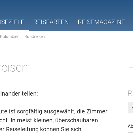
ISEZIELE
REISEARTEN
REISEMAGAZINE
Kolumbien
›
Rundreisen
eisen
F
R
inander teilen:
Route ist sorgfältig ausgewählt, die Zimmer
ht. In meist kleinen, überschaubaren
Ab
r Reiseleitung können Sie sich