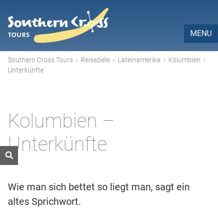
MENU
Southern Cross Tours
›
Reiseziele
›
Lateinamerika
›
Kolumbien
›
Unterkünfte
Kolumbien –
Unterkünfte
Wie man sich bettet so liegt man, sagt ein
altes Sprichwort.