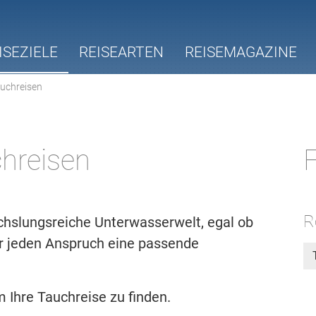
ISEZIELE
REISEARTEN
REISEMAGAZINE
uchreisen
hreisen
F
R
chslungsreiche Unterwasserwelt, egal ob
ür jeden Anspruch eine passende
 Ihre Tauchreise zu finden.