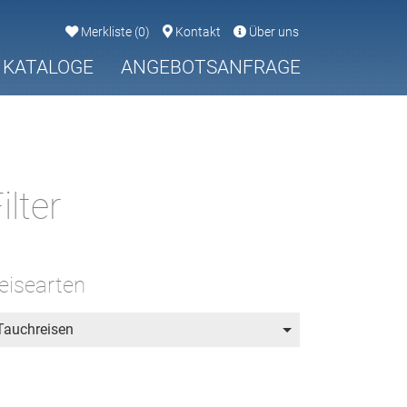
Merkliste
(
0
)
Kontakt
Über uns
KATALOGE
ANGEBOTSANFRAGE
ilter
eisearten
Tauchreisen