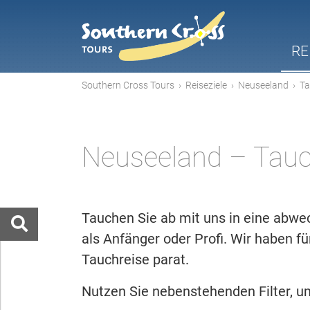
RE
Southern Cross Tours
›
Reiseziele
›
Neuseeland
›
Ta
Neuseeland – Tauc
Tauchen Sie ab mit uns in eine abwe
als Anfänger oder Profi. Wir haben f
Tauchreise parat.
Nutzen Sie nebenstehenden Filter, um