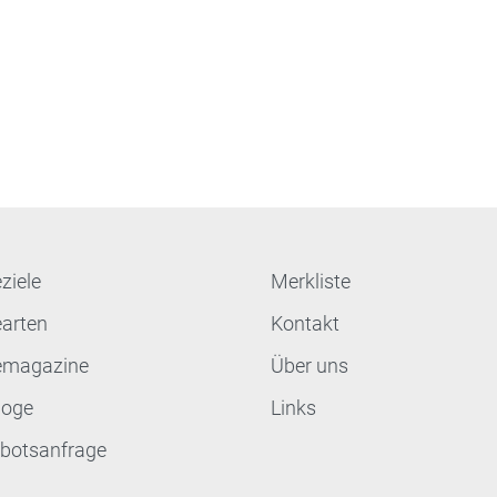
ziele
Merkliste
earten
Kontakt
emagazine
Über uns
loge
Links
botsanfrage