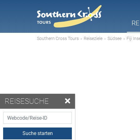
RE
Southern Cross Tours
›
Reiseziele
›
Südsee
›
Fiji Ins
REISESUCHE
Suche starten