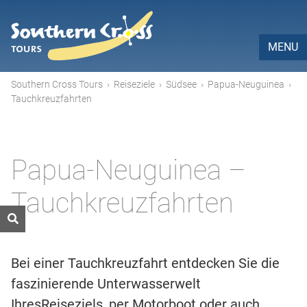
MENU
Southern Cross Tours
›
Reiseziele
›
Südsee
›
Papua-Neuguinea
›
Tauchkreuzfahrten
Papua-Neuguinea –
Tauchkreuzfahrten
Bei einer Tauchkreuzfahrt entdecken Sie die
faszinierende Unterwasserwelt
IhresReiseziels, per Motorboot oder auch