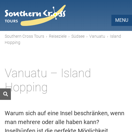
MENU
Southern Cross Tours
›
Reiseziele
›
Südsee
›
Vanuatu
›
Island
Hopping
Vanuatu – Island
Hopping
Warum sich auf eine Insel beschränken, wenn
man mehrere oder alle haben kann?
Inselhüpfen ist die perfekte Möglichkeit