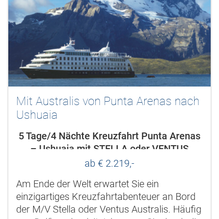
Mit Australis von Punta Arenas nach
Ushuaia
5 Tage/4 Nächte Kreuzfahrt Punta Arenas
– Ushuaia mit STELLA oder VENTUS
AUSTRALIS
ab € 2.219,-
Am Ende der Welt erwartet Sie ein
einzigartiges Kreuzfahrtabenteuer an Bord
der M/V Stella oder Ventus Australis. Häufig