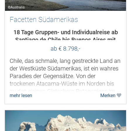
©Australis
Facetten Südamerikas
18 Tage Gruppen- und Individualreise ab
Santiago de Chile bis Buenos Aires mit
Hotelunterkünften und Kreuzfahrt
ab € 8.798,-
Chile, das schmale, lang gestreckte Land an
der Westküste Südamerikas, ist ein wahres
Paradies der Gegensätze. Von der
trockenen Atacama-Wüste im Norden bis
zu den eisigen Gletschern Patagoniens im
mehr lesen
Merken
Süden erstreckt sich eine...