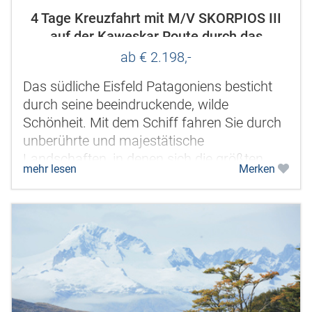
4 Tage Kreuzfahrt mit M/V SKORPIOS III
auf der Kaweskar Route durch das
südliche Eisfeld
ab € 2.198,-
Das südliche Eisfeld Patagoniens besticht
durch seine beeindruckende, wilde
Schönheit. Mit dem Schiff fahren Sie durch
unberührte und majestätische
Landschaften, in denen sich die größten
mehr lesen
Merken
Gletscher Südamerikas ihren Weg aus
den...