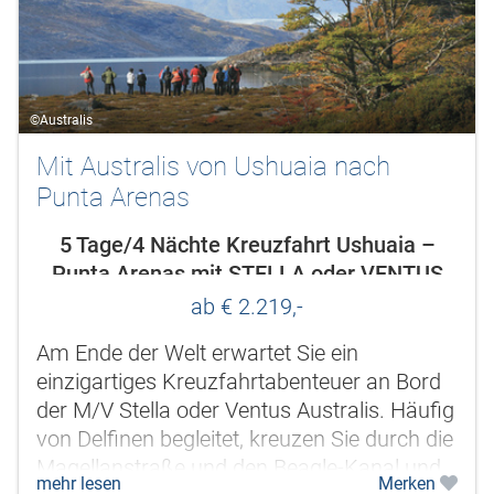
©Australis
Mit Australis von Ushuaia nach
Punta Arenas
5 Tage/4 Nächte Kreuzfahrt Ushuaia –
Punta Arenas mit STELLA oder VENTUS
AUSTRALIS
ab € 2.219,-
Am Ende der Welt erwartet Sie ein
einzigartiges Kreuzfahrtabenteuer an Bord
der M/V Stella oder Ventus Australis. Häufig
von Delfinen begleitet, kreuzen Sie durch die
Magellanstraße und den Beagle-Kanal und
mehr lesen
Merken