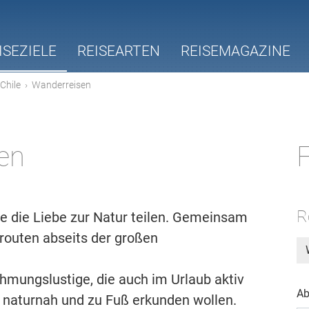
ISEZIELE
REISEARTEN
REISEMAGAZINE
Chile
›
Wanderreisen
en
F
R
ie die Liebe zur Natur teilen. Gemeinsam
routen abseits der großen
hmungslustige, die auch im Urlaub aktiv
Ab
 naturnah und zu Fuß erkunden wollen.