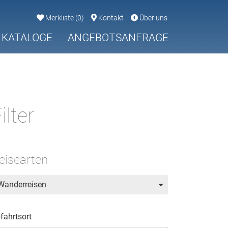
Merkliste
(
0
)
Kontakt
Über uns
KATALOGE
ANGEBOTSANFRAGE
ilter
eisearten
Wanderreisen
fahrtsort